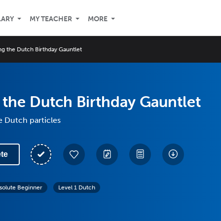
LARY
MY TEACHER
MORE
g the Dutch Birthday Gauntlet
the Dutch Birthday Gauntlet
 Dutch particles
te
solute Beginner
Level 1 Dutch