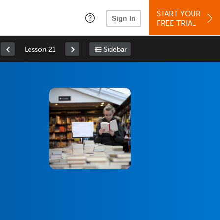
START YOUR
Sign In
FREE TRIAL
Lesson 21
Sidebar