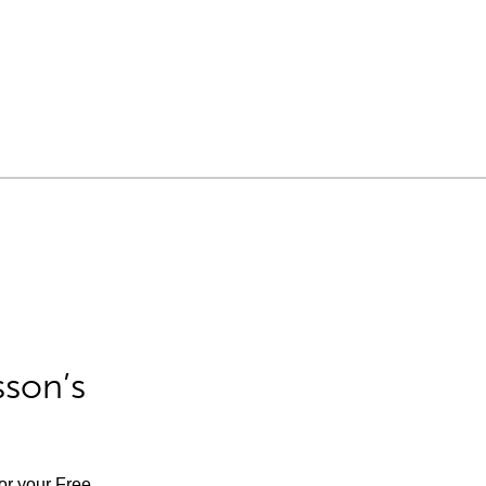
sson’s
for your Free