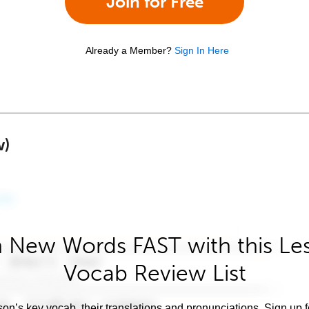
Join for Free
Already a Member?
Sign In Here
w)
 New Words FAST with this Le
Vocab Review List
son’s key vocab, their translations and pronunciations. Sign up 