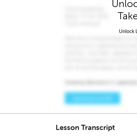
Unloc
Take
Unlock L
Lesson Transcript