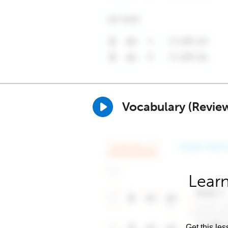
Vocabulary (Revie
Learn
Get this les