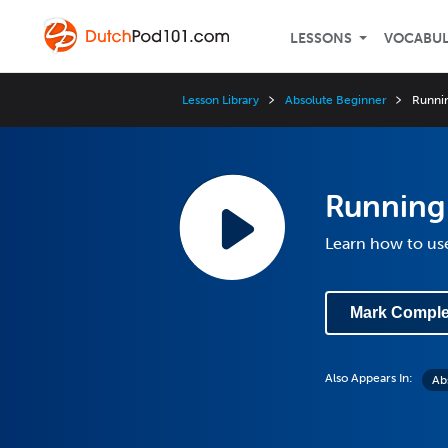
LESSONS
VOCABU
Lesson Library
Absolute Beginner
Runnin
Running 
Learn how to use
Mark Comple
Also Appears In:
Ab