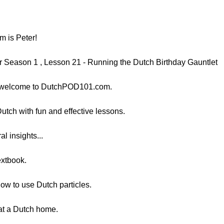
m is Peter!
er Season 1 , Lesson 21 - Running the Dutch Birthday Gauntlet
nd welcome to DutchPOD101.com.
Dutch with fun and effective lessons.
l insights...
textbook.
 how to use Dutch particles.
 at a Dutch home.