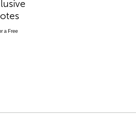
lusive
Notes
or a Free