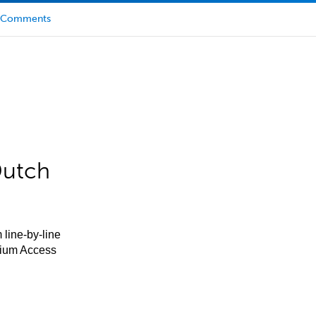
Comments
Dutch
 line-by-line
mium Access