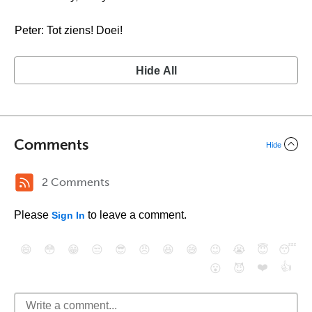
Peter: Tot ziens! Doei!
Hide All
Comments
Hide
2 Comments
Please
to leave a comment.
Sign In
😄
😳
😁
😒
😎
😠
😆
😅
😉
😭
😇
😴
❤️
👍
😮
😈