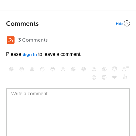
Comments
Hide
3 Comments
Please
to leave a comment.
Sign In
😄
😳
😁
😒
😎
😠
😆
😅
😉
😭
😇
😴
❤️
👍
😮
😈