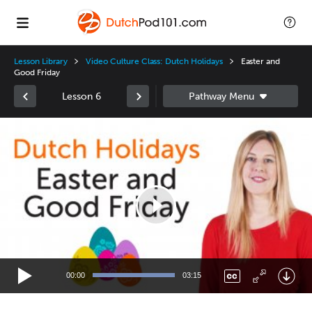
Lesson Library
Video Culture Class: Dutch Holidays
Easter and
Good Friday
Lesson 6
Video
Player
00:00
03:15