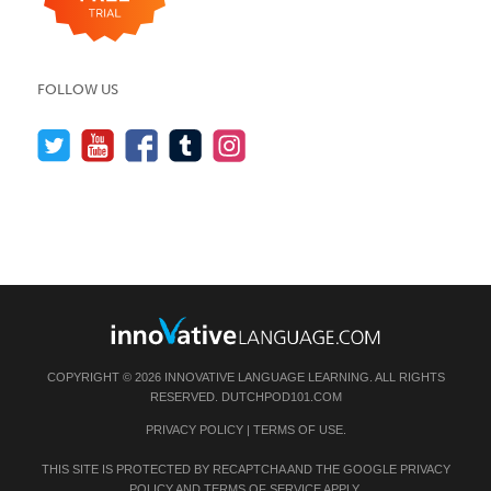
FOLLOW US
COPYRIGHT © 2026 INNOVATIVE LANGUAGE LEARNING. ALL RIGHTS
RESERVED.
DUTCHPOD101.COM
PRIVACY POLICY
|
TERMS OF USE
.
THIS SITE IS PROTECTED BY RECAPTCHA AND THE GOOGLE
PRIVACY
POLICY
AND
TERMS OF SERVICE
APPLY.