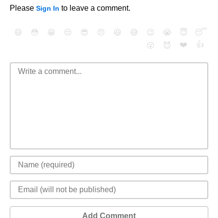
Please
to leave a comment.
Sign In
😄
😳
😁
😒
😎
😠
😆
😅
😉
😭
😇
😴
❤️
👍
😮
😈
Add Comment