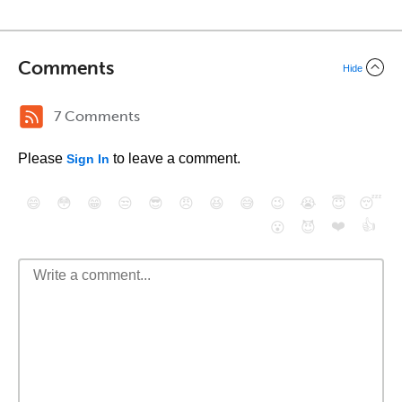
Comments
Hide
7 Comments
Please
to leave a comment.
Sign In
😄
😳
😁
😒
😎
😠
😆
😅
😉
😭
😇
😴
❤️
👍
😮
😈