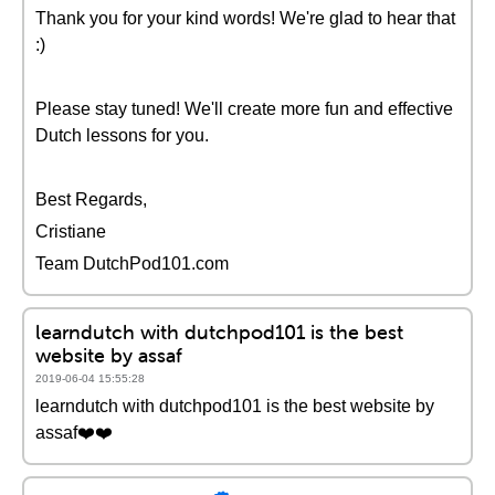
Thank you for your kind words! We're glad to hear that
:)
Please stay tuned! We'll create more fun and effective
Dutch lessons for you.
Best Regards,
Cristiane
Team DutchPod101.com
learndutch with dutchpod101 is the best
website by assaf
2019-06-04 15:55:28
learndutch with dutchpod101 is the best website by
assaf❤️️❤️️