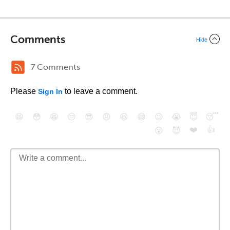
Comments
Hide
7 Comments
Please
to leave a comment.
Sign In
😄
😳
😁
😒
😎
😠
😆
😅
😉
😭
😇
😴
❤️
👍
😮
😈