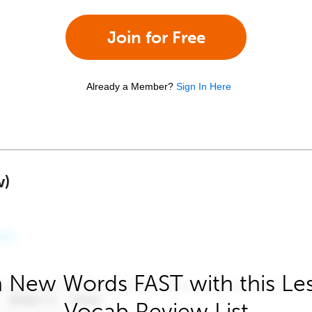
Join for Free
Already a Member?
Sign In Here
w)
 New Words FAST with this Le
Vocab Review List