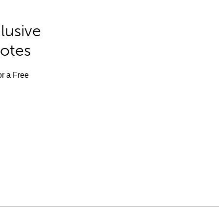
lusive
Notes
or a Free