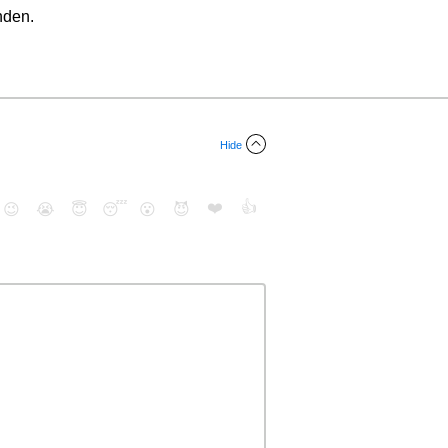
nden.
Hide
❤️
👍
😉
😭
😇
😴
😮
😈