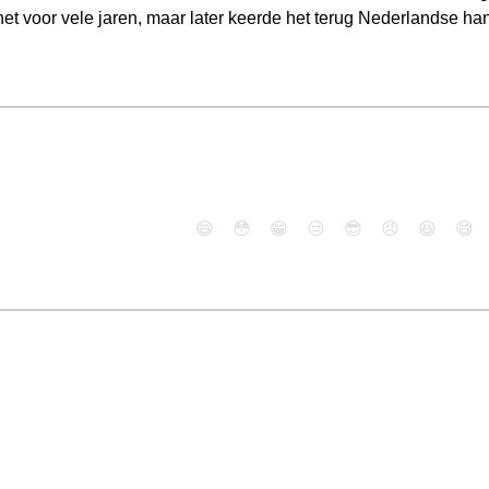
t voor vele jaren, maar later keerde het terug Nederlandse ha
😄
😳
😁
😒
😎
😠
😆
😅