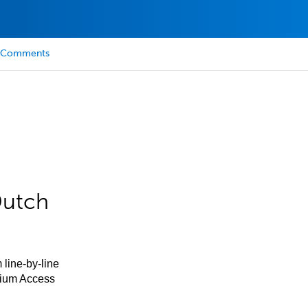
Comments
Dutch
 line-by-line
mium Access