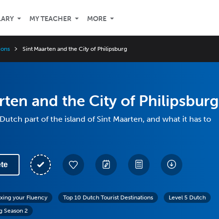
LARY
MY TEACHER
MORE
ions
Sint Maarten and the City of Philipsburg
rten and the City of Philipsburg
Dutch part of the island of Sint Maarten, and what it has to
te
exing your Fluency
Top 10 Dutch Tourist Destinations
Level 5 Dutch
g Season 2