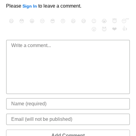
Please
to leave a comment.
Sign In
😄
😳
😁
😒
😎
😠
😆
😅
😉
😭
😇
😴
❤️
👍
😮
😈
Add Comment