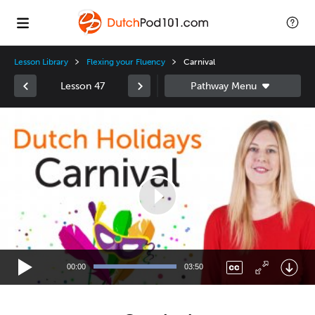
Lesson Library
Flexing your Fluency
Carnival
Lesson 47
Video
Player
00:00
03:50