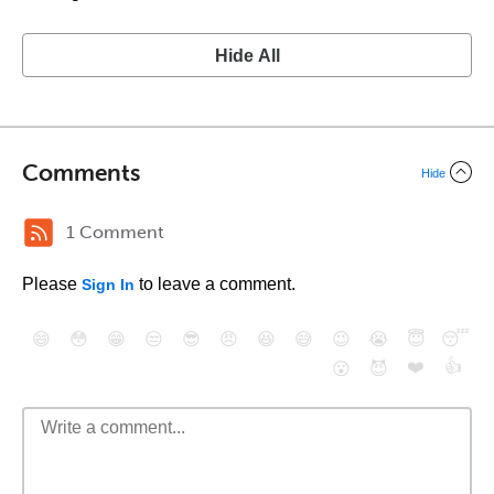
Hide All
Comments
Hide
1 Comment
Please
to leave a comment.
Sign In
😄
😳
😁
😒
😎
😠
😆
😅
😉
😭
😇
😴
❤️
👍
😮
😈