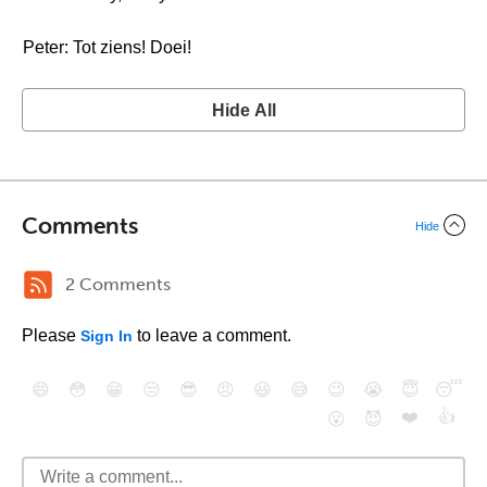
Peter: Tot ziens! Doei!
Hide All
Comments
Hide
2 Comments
Please
to leave a comment.
Sign In
😄
😳
😁
😒
😎
😠
😆
😅
😉
😭
😇
😴
❤️
👍
😮
😈