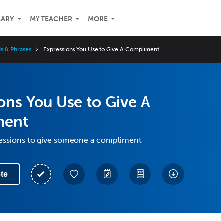
LARY
MY TEACHER
MORE
s & Phrases
Expressions You Use to Give A Compliment
ons You Use to Give A
ment
ressions to give someone a compliment
te