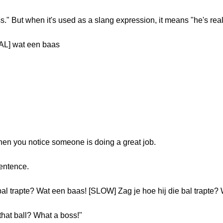
s." But when it's used as a slang expression, it means "he's rea
L] wat een baas
en you notice someone is doing a great job.
entence.
al trapte? Wat een baas! [SLOW] Zag je hoe hij die bal trapte?
hat ball? What a boss!"