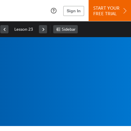
START YOUR
Sign In
FREE TRIAL
Lesson 23
Sidebar