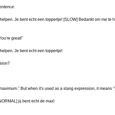
entence.
lpen. Je bent echt een toppertje! [SLOW] Bedankt om me te he
ou're great!"
lpen. Je bent echt een toppertje!
ssion?
 maximum." But when it's used as a slang expression, it means "y
[NORMAL] jij bent echt de max!