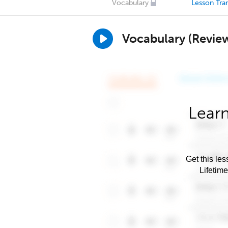
Vocabulary
Lesson Tran
Vocabulary (Revie
Learn
Get this les
Lifetim