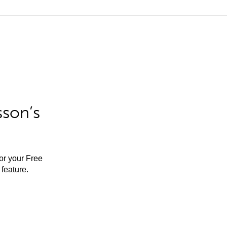
sson’s
for your Free
feature.