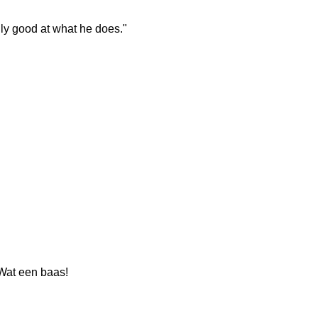
lly good at what he does."
 Wat een baas!