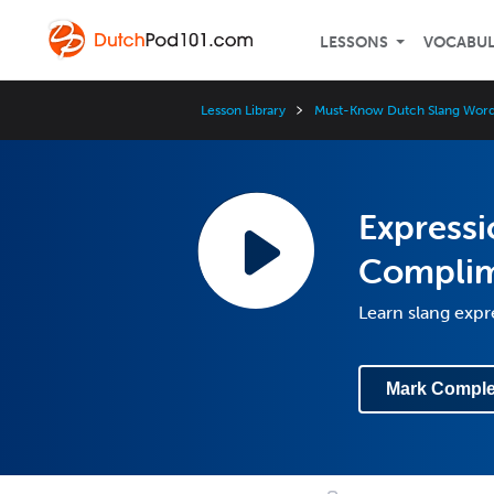
LESSONS
VOCABU
Lesson Library
Must-Know Dutch Slang Word
Expressi
Compli
Learn slang exp
Mark Comple