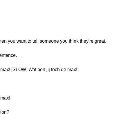
en you want to tell someone you think they're great.
entence.
 max! [SLOW] Wat ben jij toch de max!
 max!
sion?