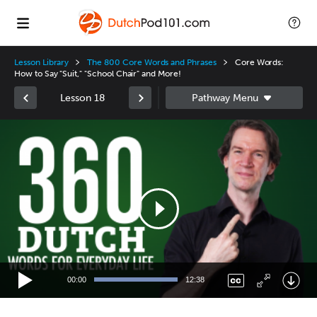
Lesson Library
The 800 Core Words and Phrases
Core Words:
How to Say "Suit," "School Chair" and More!
Lesson 18
Video
Player
00:00
12:38