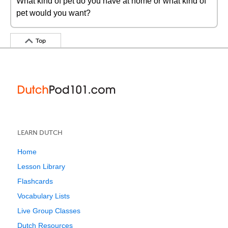
What kind of pet do you have at home or what kind of
pet would you want?
Top
LEARN DUTCH
Home
Lesson Library
Flashcards
Vocabulary Lists
Live Group Classes
Dutch Resources