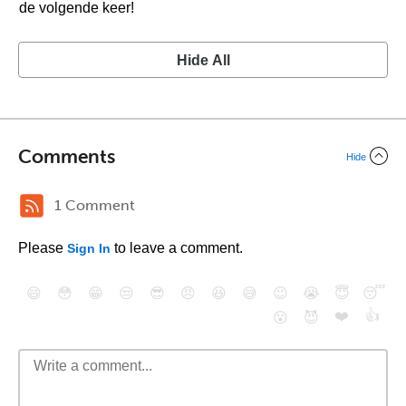
de volgende keer!
Hide All
Comments
Hide
1 Comment
Please
to leave a comment.
Sign In
😄
😳
😁
😒
😎
😠
😆
😅
😉
😭
😇
😴
❤️
👍
😮
😈