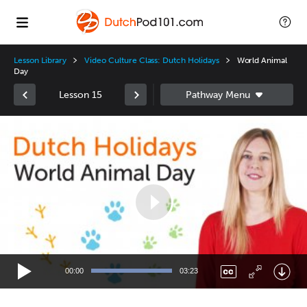
Lesson Library
Video Culture Class: Dutch Holidays
World Animal
Day
Lesson 15
Video
Player
00:00
03:23