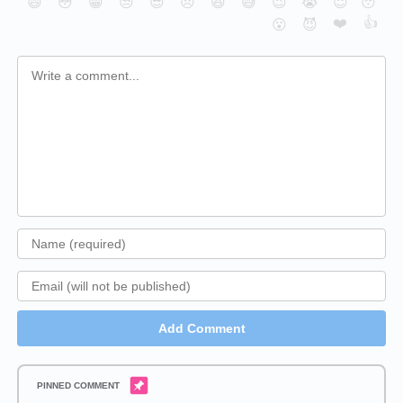
😄
😳
😁
😒
😎
😠
😆
😅
😉
😭
😇
😴
❤️
👍
😮
😈
Add Comment