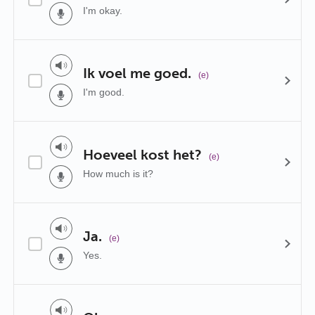
I'm okay.
Ik voel me goed.
(e)
I'm good.
Hoeveel kost het?
(e)
How much is it?
Ja.
(e)
Yes.