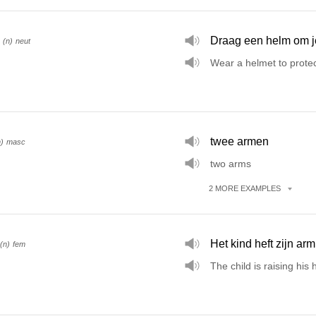
Draag een helm om j
(n)
neut
Wear a helmet to prote
twee armen
n)
masc
two arms
2
MORE
EXAMPLES
Het kind heft zijn arm
(n)
fem
The child is raising his 