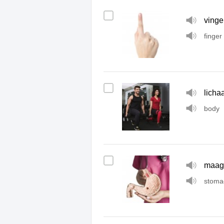
vinge
finger
licha
body
maag
stoma