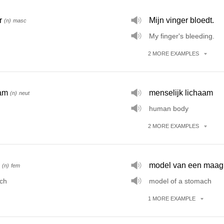
r
Mijn vinger bloedt.
(n)
masc
My finger's bleeding.
2
MORE
EXAMPLES
am
menselijk lichaam
(n)
neut
human body
2
MORE
EXAMPLES
model van een maag
(n)
fem
ch
model of a stomach
1
MORE
EXAMPLE