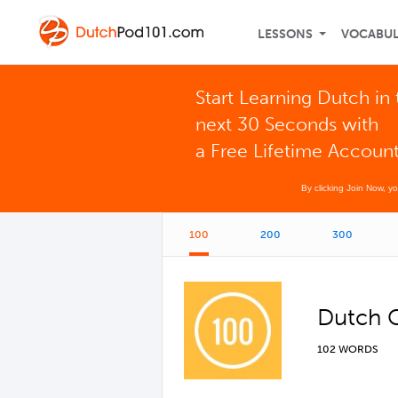
LESSONS
VOCABU
Start Learning Dutch in 
next 30 Seconds with
a Free Lifetime Accoun
By clicking Join Now, y
100
200
300
Dutch C
102 WORDS