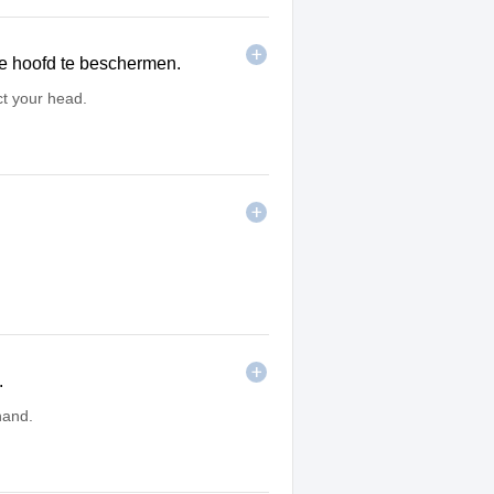
e hoofd te beschermen.
ct your head.
.
hand.