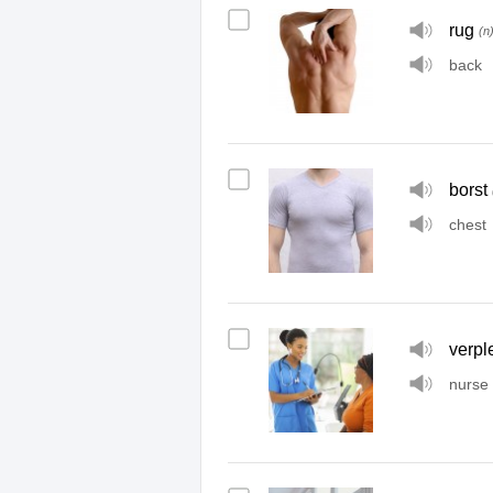
rug
(n
back
borst
chest
verpl
nurse