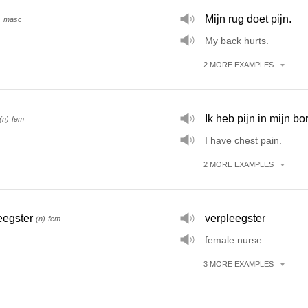
Mijn rug doet pijn.
)
masc
My back hurts.
2
MORE
EXAMPLES
Ik heb pijn in mijn bor
(n)
fem
I have chest pain.
2
MORE
EXAMPLES
eegster
verpleegster
(n)
fem
female nurse
3
MORE
EXAMPLES