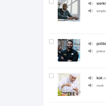
werk
emplo
polit
police 
kok
(n
cook