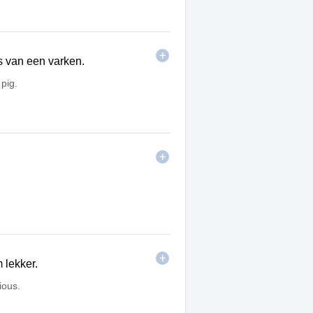
s van een varken.
pig.
 lekker.
ious.