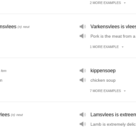
2
MORE
EXAMPLES
nsvlees
Varkensvlees is vlee
(n)
neut
Pork is the meat from a 
1
MORE
EXAMPLE
kippensoep
fem
en
chicken soup
7
MORE
EXAMPLES
lees
Lamsvlees is extreem
(n)
neut
Lamb is extremely delic