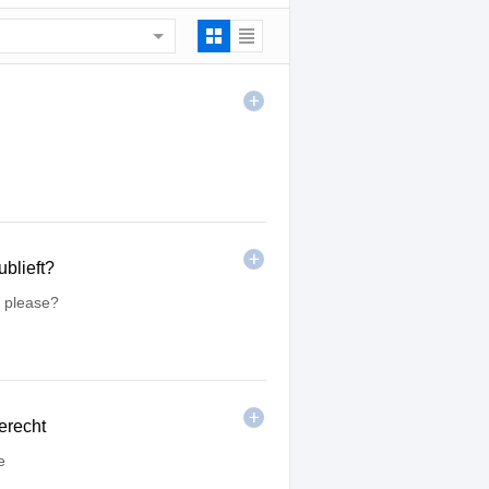
ublieft?
 please?
erecht
e