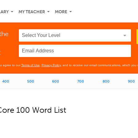
LARY
MY TEACHER
MORE
the
t
ou agree to our
Terms of Use
,
Privacy Policy
, and to receive our email communications, which you 
400
500
600
700
800
900
ore 100 Word List