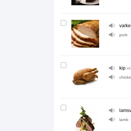
varke
pork
kip
(n)
chick
lamsv
lamb