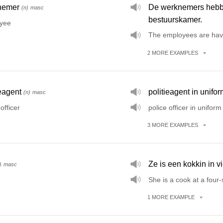
nemer
De werknemers hebbe
(n)
masc
bestuurskamer.
yee
The employees are havi
2
MORE
EXAMPLES
ieagent
politieagent in unifo
(n)
masc
officer
police officer in uniform
3
MORE
EXAMPLES
Ze is een kokkin in vi
)
masc
She is a cook at a four-
1
MORE
EXAMPLE