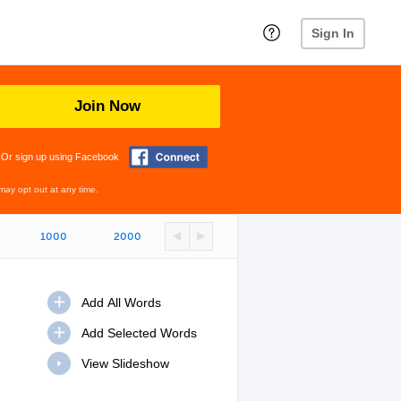
Sign In
Join Now
Or sign up using Facebook
may opt out at any time.
1000
2000
View Slideshow