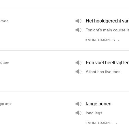
Het hoofdgerecht van
masc
Tonight's main course is 
3
MORE
EXAMPLES
Een voet heeft vijf te
n)
fem
A foot has five toes.
lange benen
(n)
neut
long legs
1
MORE
EXAMPLE