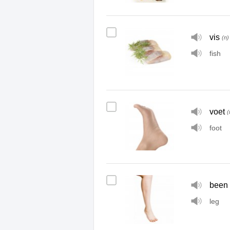
vis
(n)
fish
voet
(
foot
been
leg