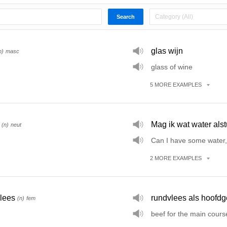
glas wijn
n)
masc
glass of wine
5
MORE
EXAMPLES
Mag ik wat water alst
(n)
neut
Can I have some water,
2
MORE
EXAMPLES
lees
rundvlees als hoofdg
(n)
fem
beef for the main cours